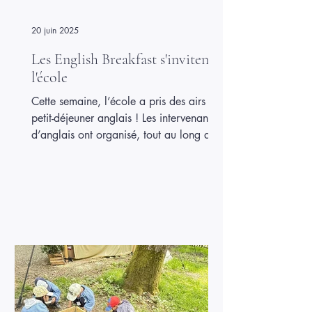
20 juin 2025
Les English Breakfast s'invitent à
l'école
Cette semaine, l’école a pris des airs de
petit-déjeuner anglais ! Les intervenants
d’anglais ont organisé, tout au long de
la semaine, des English Breakfast, pour
le plus grand plaisir des enfants… et de
leurs papilles. Grâce à l’implication
précieuse des parents bénévoles, les
élèves ont pu découvrir et déguster un
petit-déjeuner typiquement britannique,
préparé sur place dans une ambiance
conviviale et gourmande. Un grand
merci à eux pour leur aide en cuisine et
leur bonne