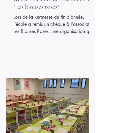
"Les blouses roses"
Lors de la kermesse de fin d’année,
l’école a remis un chèque à l’association
Les Blouses Roses, une organisation qui
apporte du réconfort et des animations
aux enfants hospitalisés. Cette remise
symbolise la solidarité et l’engagement
des élèves et de l’école envers ceux qui
en ont besoin. Cet événement a été un
moment de partage et de fierté pour
tous. Les enfants, les enseignants et les
familles ont participé à cette action de
générosité, montrant que l’école peut
aussi êt