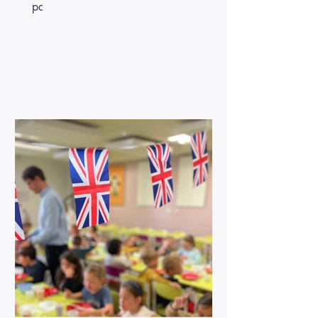
par l’APEL (Association des Parents
d’Élèves de l’Enseignement Libre), a
rencontré un immense succès. Parents,
enfants et enseignants se sont réunis pour
partager un moment convivial, festif et
rempli de sourires. Des animations pour
tous les goûts Les enfants ont pu profiter
de nombreux stands de jeux, leur
permettant de s’amuser tout en tentant
de gagner de jolis lots. Adresse,
rapidité, réflexion… chac