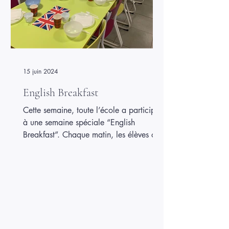
15 juin 2024
English Breakfast
Cette semaine, toute l’école a participé
à une semaine spéciale “English
Breakfast”. Chaque matin, les élèves ont
découvert et dégusté des petits-déjeuners
typiques anglais, avec des fruits, du
pain, des céréales et parfois des
surprises gourmandes. C’était l’occasion
de goûter de nouvelles saveurs et
d’apprendre en s’amusant. Cette activité
a permis aux enfants de partager un