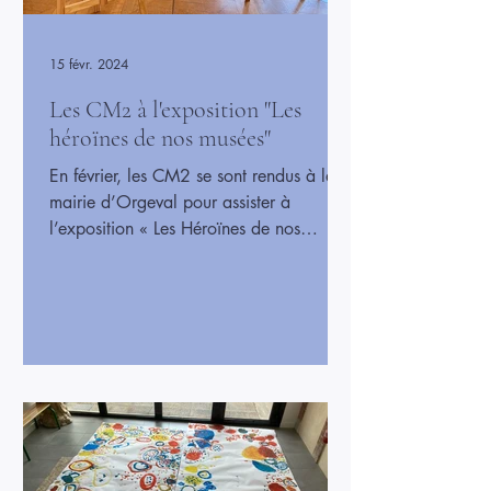
15 févr. 2024
Les CM2 à l'exposition "Les
héroïnes de nos musées"
En février, les CM2 se sont rendus à la
mairie d’Orgeval pour assister à
l’exposition « Les Héroïnes de nos
musées ». Onze tableaux de maîtres
étaient présentés et chacun a pu prendre
le temps de les découvrir. L’organisatrice
de l’exposition nous a également
proposé de visionner un petit film
présentant certains lieux de vie des
peintres grâce à des casques de réalité
virtuelle. Cela a été une sortie très
enrichissante pour tous.