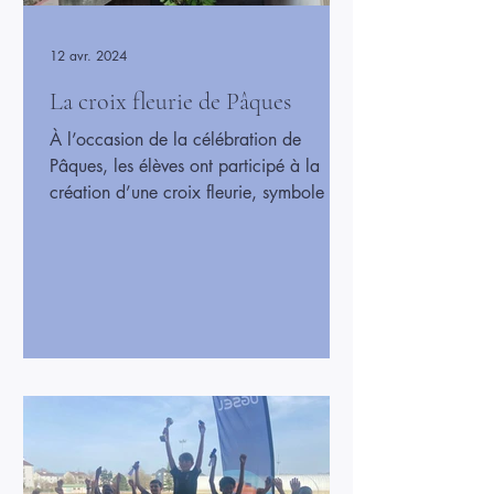
12 avr. 2024
La croix fleurie de Pâques
À l’occasion de la célébration de
Pâques, les élèves ont participé à la
création d’une croix fleurie, symbole de
renouveau et de joie. Chacun a
contribué en décorant la croix avec des
fleurs colorées, apportant ainsi beauté et
vitalité à ce moment festif. Ce projet a
permis aux élèves de vivre ensemble un
temps de partage et de réflexion sur la
signification de Pâques. La croix fleurie,
installée dans l’école, rappelle
l’importance des traditions et de la
coopération dans la