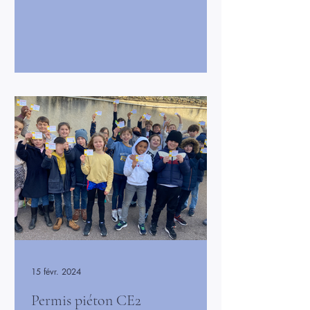
en un lieu joyeux et festif. Les enfants ont
défilé ensemble dans une ambiance
musicale, sous les regards enthousiastes
des adultes. Ce temps de fête a permis à
chacun de partager un moment de
plaisir et de convivialité. Rires, danse et
bonne humeur étaient au rendez-vous,
laissant de beaux souvenirs à tous les
élèves et ren
15 févr. 2024
Permis piéton CE2