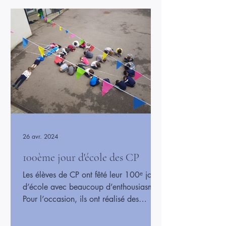
activité a permis aux enfants de
découvrir les coulisses d’une comédie
musicale et de vivre un moment créatif et
collectif. Grâce à leur participation, le
projet avance et le spectacle promet
26 avr. 2024
100ème jour d'école des CP
Les élèves de CP ont fêté leur 100ᵉ jour
d’école avec beaucoup d’enthousiasme !
Pour l’occasion, ils ont réalisé des
activités amusantes autour du chiffre
100, comme des collections de 100