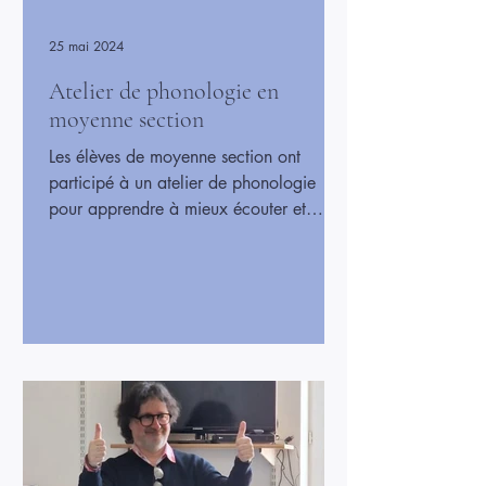
25 mai 2024
Atelier de phonologie en
moyenne section
Les élèves de moyenne section ont
participé à un atelier de phonologie
pour apprendre à mieux écouter et
reconnaître les sons des mots. À travers
des jeux et des activités ludiques, ils ont
travaillé sur les rimes, les syllabes et les
sons des lettres, tout en s’amusant. Cet
atelier a permis aux enfants de
développer leur attention et leur
langage, essentiels pour apprendre à
lire et à écrire. Chacun a pu progresser
à son rythme dans une ambiance
joyeuse et conviviale.