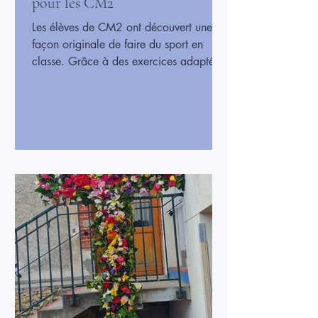
pour les CM2
Les élèves de CM2 ont découvert une
façon originale de faire du sport en
classe. Grâce à des exercices adaptés,
ils ont pu bouger, s’étirer et faire un peu
d’activité physique sans sortir de la
salle. Cette initiative permet de rester
actif tout en apprenant dans un cadre
ludique. Ce cours de sport en classe a
été très apprécié par les élèves, qui ont
pu se défouler et s’amuser tout en
travaillant leur coordination et leur
concentration. C’est un exemple de
comment le mouveme