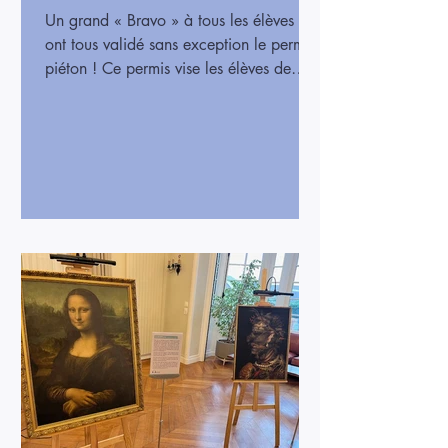
Un grand « Bravo » à tous les élèves qui
ont tous validé sans exception le permis
piéton ! Ce permis vise les élèves de
CE2 à devenir autonomes et
responsables dans leurs déplacements
piétons. Les enfants seront maintenant
plus vigilants sur leur propre sécurité !
Un grand merci au gendarme référent
d’Orgeval pour son accompagnement
dans cet apprentissage.