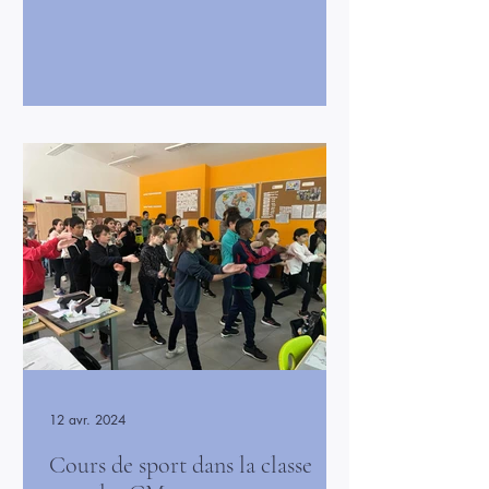
objets, des dessins et des jeux
mathématiques. Cette célébration a
rendu l’apprentissage ludique et
motivant. Cet événement a permis aux
enfants de se sentir fiers de leur parcours
et de partager un moment convivial avec
leurs camarades et leurs enseignants. Le
100ᵉ jour d’école restera un
12 avr. 2024
Cours de sport dans la classe