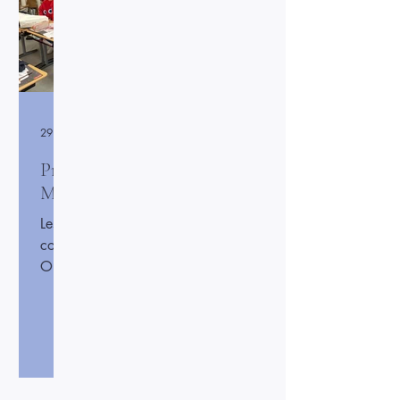
29 juin 2024
Présentation de notre Comédie
Musicale
Les élèves de l’école ont présenté leur
comédie musicale sur les Jeux
Olympiques de 2024 devant les
parents. Chants, danses et décors
réalisés par les enfants ont permis de
raconter l’esprit des JO de façon colorée
et festive avec l'aide de Mr Prézioso
pour les chants et des parents d'élèves
pour les costumes. Les élèves ont donné