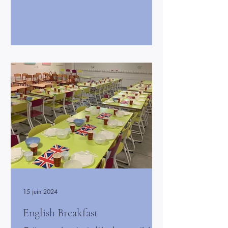
aux enfants hospitalisés. Cette remise
symbolise la solidarité et l’engagement
des élèves et de l’école envers ceux qui
en ont besoin. Cet événement a été un
moment de partage et de fierté pour
tous. Les enfants, les enseignants et les
familles ont participé à cette action de
générosité, montrant que l’école peut
aussi êt
15 juin 2024
English Breakfast