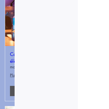
Concert de fin d'année des
élèves
mar. 16 juin
Plus d'infos
Détails